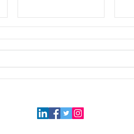
Así nada cambie, si yo
Nuev
cambio, todo cambia
retos