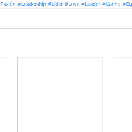
Pasión
#Leadership
#Líder
#Love
#Leader
#Cariño
#Eq