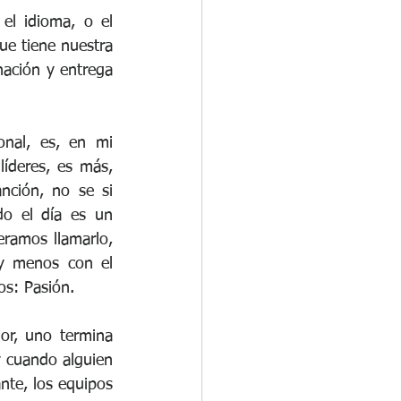
el idioma, o el 
contexto, los significados (son varios) son iguales, y me gusta, entre varios que tiene nuestra 
nación y entrega 
nal, es, en mi 
íderes, es más, 
ción, no se si 
o el día es un 
ramos llamarlo, 
y menos con el 
os: Pasión.
r, uno termina 
y cuando alguien 
nte, los equipos 