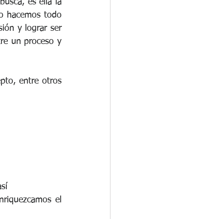
usca, es ella la 
po hacemos todo 
ón y lograr ser 
re un proceso y 
to, entre otros 
sí 
riquezcamos el 