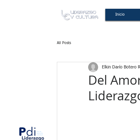
Inicio
All Posts
Elkin Darío Botero 
Del Amor
Liderazgo