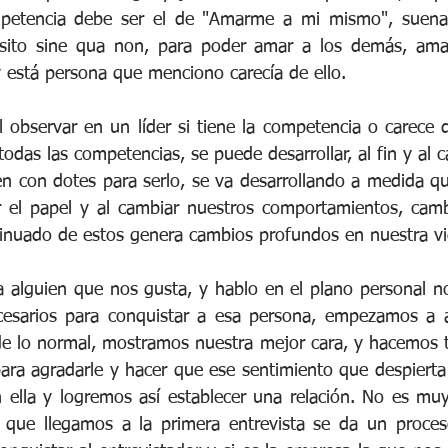
mpetencia debe ser el de "Amarme a mi mismo", suena
isito sine qua non, para poder amar a los demás, amar 
 está persona que menciono carecía de ello.
l observar en un líder si tiene la competencia o carece d
odas las competencias, se puede desarrollar, al fin y al ca
 con dotes para serlo, se va desarrollando a medida q
ar el papel y al cambiar nuestros comportamientos, cam
tinuado de estos genera cambios profundos en nuestra vi
alguien que nos gusta, y hablo en el plano personal no
esarios para conquistar a esa persona, empezamos a act
e lo normal, mostramos nuestra mejor cara, y hacemos t
ra agradarle y hacer que ese sentimiento que despierta 
 ella y logremos así establecer una relación. No es muy 
e que llegamos a la primera entrevista se da un proces