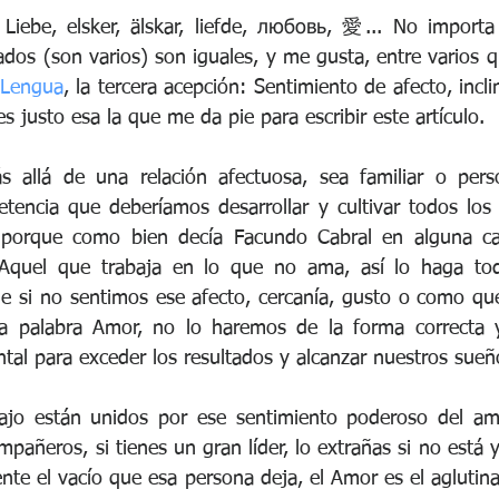
iebe, elsker, älskar, liefde, любовь, 愛... No importa 
 Lengua
, la tercera acepción: Sentimiento de afecto, incli
es justo esa la que me da pie para escribir este artículo.
llá de una relación afectuosa, sea familiar o perso
encia que deberíamos desarrollar y cultivar todos los l
 porque como bien decía Facundo Cabral en alguna can
"Aquel que trabaja en lo que no ama, así lo haga tod
 si no sentimos ese afecto, cercanía, gusto o como que
la palabra Amor, no lo haremos de la forma correcta 
tal para exceder los resultados y alcanzar nuestros sueñ
ajo están unidos por ese sentimiento poderoso del amo
pañeros, si tienes un gran líder, lo extrañas si no está 
ente el vacío que esa persona deja, el Amor es el aglutina