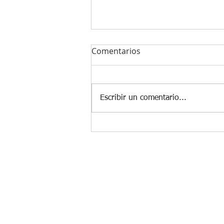
Comentarios
Escribir un comentario...
Compromiso y Conexión…
Elementos Vitales para la
transformación empresarial