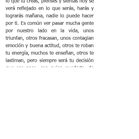
lo que tu creas, pienses y sientas hoy se 
verá reflejado en lo que serás, harás y 
lograrás mañana, nadie lo puede hacer 
por ti. Es común ver pasar mucha gente 
por nuestro lado en la vida, unos 
triunfan, otros fracasan, unos contagian 
emoción y buena actitud, otros te roban 
tu energía, muchos te enseñan, otros te 
lastiman, pero siempre será tu decisión 
que eso pase, con quien quedarte, de 
quienes rodearte, aprende a escoger 
que es lo mejor para ti según lo que 
quieras lograr.
El primer paso para ser un líder 
inspirador, en cualquier ámbito que te 
desempeñes, como padre, amigo, 
compañero, jefe, en fin en todos los 
roles y facetas de tu vida, es conocerte 